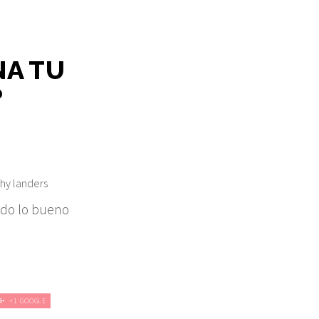
NA TU
?
hy landers
todo lo bueno
+1 GOOGLE