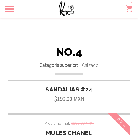
0
Toggle
navigation
NO.4
Categoría superior:
Calzado
SANDALIAS #24
$199.00 MXN
OFERTA
Precio normal:
$300.00 MXN
MULES CHANEL