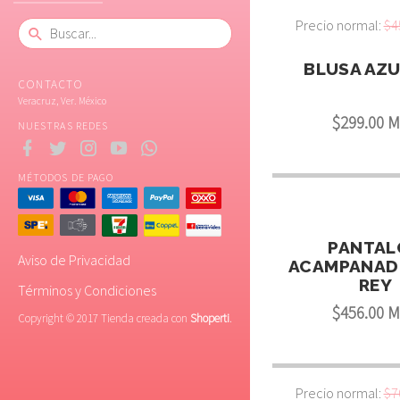
Precio normal:
$4
BLUSA AZU
CONTACTO
Veracruz, Ver. México
$299.00 
NUESTRAS REDES
MÉTODOS DE PAGO
PANTAL
Aviso de Privacidad
ACAMPANAD
REY
Términos y Condiciones
$456.00 
Copyright © 2017 Tienda creada con
Shoperti
.
Precio normal:
$7