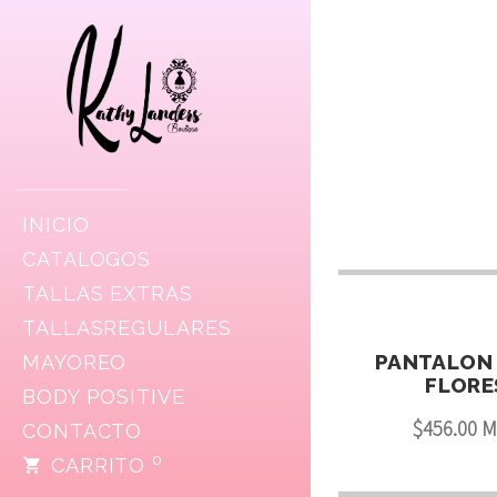
INICIO
CATALOGOS
TALLAS EXTRAS
TALLASREGULARES
PANTALON
MAYOREO
FLORE
BODY POSITIVE
$456.00 
CONTACTO
0
CARRITO