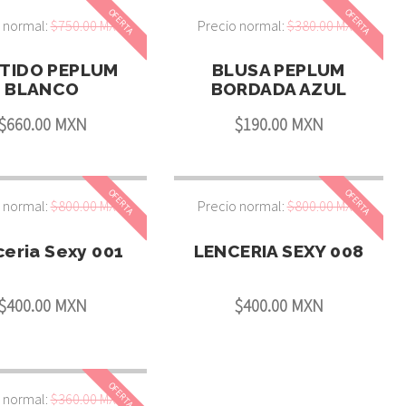
OFERTA
OFERTA
 normal:
$750.00 MXN
Precio normal:
$380.00 MXN
TIDO PEPLUM
BLUSA PEPLUM
BLANCO
BORDADA AZUL
$660.00 MXN
$190.00 MXN
OFERTA
OFERTA
 normal:
$800.00 MXN
Precio normal:
$800.00 MXN
eria Sexy 001
LENCERIA SEXY 008
$400.00 MXN
$400.00 MXN
OFERTA
 normal:
$360.00 MXN