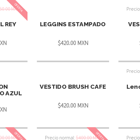
OFERTA
50.00 MXN
Precio
L REY
LEGGINS ESTAMPADO
VES
MXN
$420.00 MXN
Precio
ON
VESTIDO BRUSH CAFE
Lenc
O AZUL
$420.00 MXN
MXN
OFERTA
OFERTA
00.00 MXN
Precio normal:
$400.00 MXN
Precio