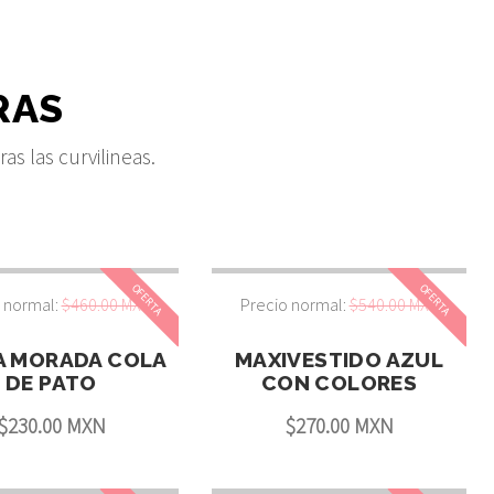
RAS
s las curvilineas.
OFERTA
OFERTA
 normal:
$460.00 MXN
Precio normal:
$540.00 MXN
A MORADA COLA
MAXIVESTIDO AZUL
DE PATO
CON COLORES
$230.00 MXN
$270.00 MXN