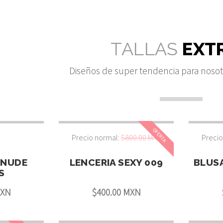
TALLAS
EXT
Diseños de super tendencia para nosotra
OFERTA
Precio normal:
$800.00 MXN
Precio
 NUDE
LENCERIA SEXY 009
BLUS
S
MXN
$400.00 MXN