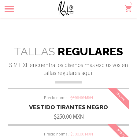
0
Toggle
navigation
TALLAS
REGULARES
S M L XL encuentra los diseños mas exclusivos en
tallas regulares aquí.
OFERTA
Precio normal:
$500.00 MXN
VESTIDO TIRANTES NEGRO
$250.00 MXN
OFERTA
Precio normal:
$500.00 MXN