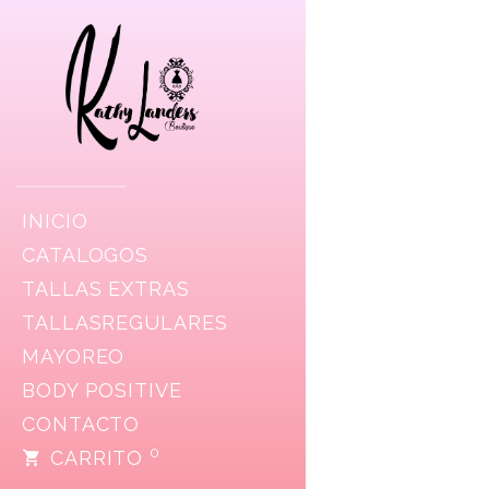
INICIO
CATALOGOS
TALLAS EXTRAS
TALLASREGULARES
MAYOREO
BODY POSITIVE
CONTACTO
0
CARRITO