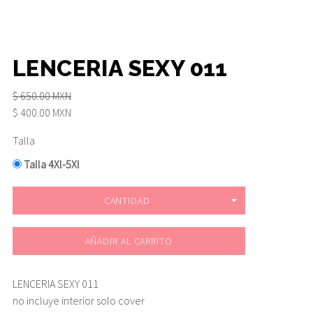
LENCERIA SEXY 011
$ 650.00 MXN
$ 400.00 MXN
Talla
Talla 4Xl-5Xl
CANTIDAD
AÑADIR AL CARRITO
LENCERIA SEXY 011
no incluye interior solo cover