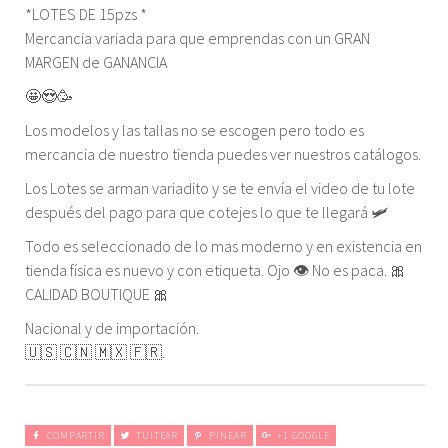
*LOTES DE 15pzs *
Mercancia variada para que emprendas con un GRAN
MARGEN de GANANCIA
🤩😍🥳
Los modelos y las tallas no se escogen pero todo es
mercancia de nuestro tienda puedes ver nuestros catálogos.
Los Lotes se arman variadito y se te envía el video de tu lote
después del pago para que cotejes lo que te llegará 🛩
Todo es seleccionado de lo mas moderno y en existencia en
tienda física es nuevo y con etiqueta. Ojo 👁 No es paca. 🎀
CALIDAD BOUTIQUE 🎀
Nacional y de importación.
🇺🇸 🇨🇳 🇲🇽 🇫🇷.
COMPARTIR
TUITEAR
PINEAR
+1 GOOGLE