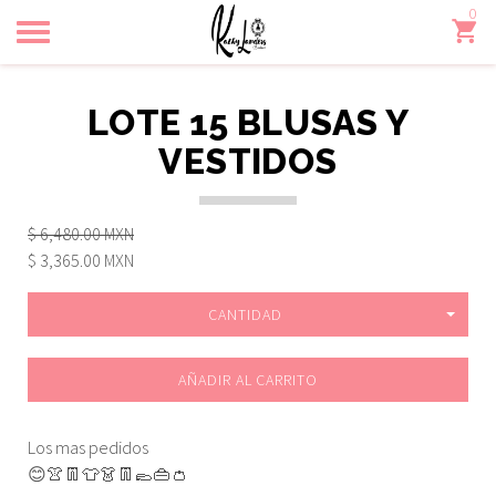
0
Toggle
navigation
LOTE 15 BLUSAS Y
VESTIDOS
$ 6,480.00 MXN
$ 3,365.00 MXN
CANTIDAD
AÑADIR AL CARRITO
Los mas pedidos
😊👚👖👕👗👖🥿👜👛