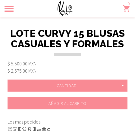
0
Toggle
navigation
LOTE CURVY 15 BLUSAS
CASUALES Y FORMALES
$ 5,500.00 MXN
$ 2,575.00 MXN
CANTIDAD
AÑADIR AL CARRITO
Los mas pedidos
😊👚👖👕👗👖🥿👜👛