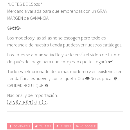
*LOTES DE 15pzs *
Mercancia variada para que emprendas con un GRAN
MARGEN de GANANCIA
🤩😍🥳
Los modelos y las tallas no se escogen pero todo es
mercancia de nuestro tienda puedes ver nuestros catálogos.
Los Lotes se arman variadito y se te envía el video de tu lote
después del pago para que cotejes lo que te llegará 🛩
Todo es seleccionado de lo mas moderno y en existencia en
tienda física es nuevo y con etiqueta. Ojo 👁 No es paca. 🎀
CALIDAD BOUTIQUE 🎀
Nacional y de importación.
🇺🇸 🇨🇳 🇲🇽 🇫🇷.
COMPARTIR
TUITEAR
PINEAR
+1 GOOGLE