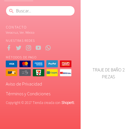
CONTACTO
Veracruz, Ver. México
NUESTRAS REDES
MÉTODOS DE PAGO
TRAJE DE BAÑO 2
PIEZAS
Aviso de Privacidad
Términos y Condiciones
Copyright © 2017 Tienda creada con
Shoperti
.