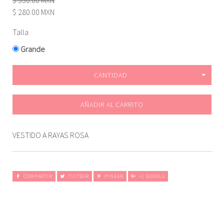
$ 550.00 MXN
$ 280.00 MXN
Talla
Grande
CANTIDAD
AÑADIR AL CARRITO
VESTIDO A RAYAS ROSA
COMPARTIR
TUITEAR
PINEAR
+1 GOOGLE