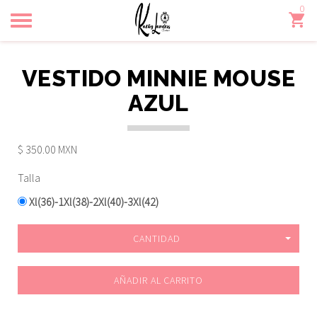
0
Toggle
navigation
VESTIDO MINNIE MOUSE
AZUL
$ 350.00 MXN
Talla
Xl(36)-1Xl(38)-2Xl(40)-3Xl(42)
CANTIDAD
AÑADIR AL CARRITO