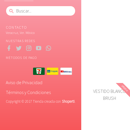
CONTACTO
Veracruz, Ver. México
NUESTRAS REDES
MÉTODOS DE PAGO
Aviso de Privacidad
OFERTA
VESTIDO BLANCO
Términos y Condiciones
BRUSH
Copyright © 2017 Tienda creada con
Shoperti
.