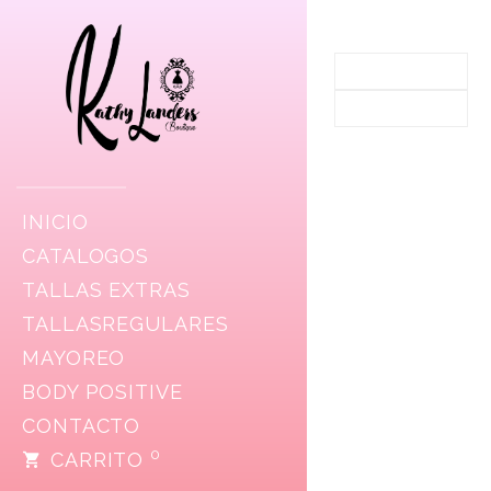
INICIO
CATALOGOS
TALLAS EXTRAS
TALLASREGULARES
MAYOREO
BODY POSITIVE
CONTACTO
0
CARRITO