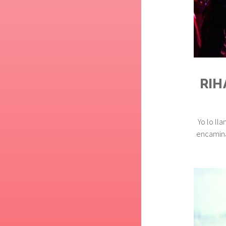
RIH
Yo lo ll
encamina