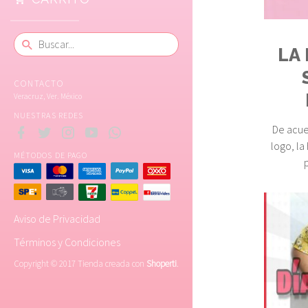
LA
CONTACTO
Veracruz, Ver. México
NUESTRAS REDES
De acue
logo, la
MÉTODOS DE PAGO
Aviso de Privacidad
Términos y Condiciones
Copyright © 2017 Tienda creada con
Shoperti
.