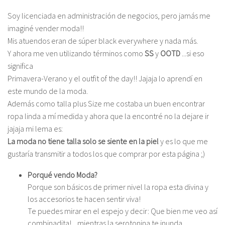
Soy licenciada en administración de negocios, pero jamás me
imaginé vender moda!!
Mis atuendos eran de súper black everywhere y nada más.
Y ahora me ven utilizando términos como
SS
y
OOTD
...si eso
significa
Primavera-Verano y el outfit of the day!! Jajaja lo aprendí en
este mundo de la moda.
Además como talla plus Size me costaba un buen encontrar
ropa linda a mí medida y ahora que la encontré no la dejare ir
jajaja mi lema es:
La moda no tiene talla solo se siente en la piel
y es lo que me
gustaría transmitir a todos los que comprar por esta página ;)
Porqué vendo Moda?
Porque son básicos de primer nivel la ropa esta divina y
los accesorios te hacen sentir viva!
Te puedes mirar en el espejo y decir: Que bien me veo así
combinadita!... mientras la serotonina te inunda