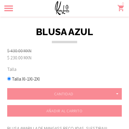
0
Toggle
navigation
BLUSA AZUL
$ 430.00 MXN
$ 230.00 MXN
Talla
Talla Xl-1Xl-2Xl
CANTIDAD
AÑADIR AL CARRITO
BLUSA AMARILLA DE MANGASS RECOJIDAS, SI ESTIRA!!!