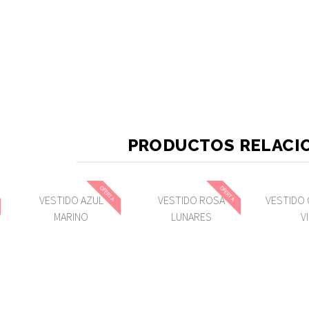
PRODUCTOS RELACI
OFERTA
OFERTA
VESTIDO AZUL
VESTIDO ROSA
VESTIDO 
MARINO
LUNARES
V