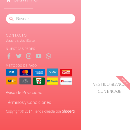
CONTACTO
Veracruz, Ver. México
NUESTRAS REDES
MÉTODOS DE PAGO
OFERTA
VESTIDO BLANCO
CON ENCAJE
Aviso de Privacidad
Términos y Condiciones
Copyright © 2017 Tienda creada con
Shoperti
.