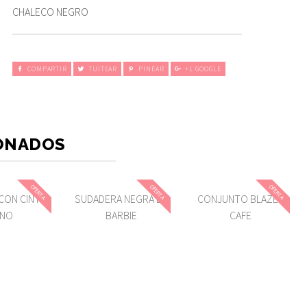
CHALECO NEGRO
COMPARTIR
TUITEAR
PINEAR
+1 GOOGLE
ONADOS
OFERTA
OFERTA
OFERTA
CON CINTO
SUDADERA NEGRA DE
CONJUNTO BLAZER
INO
BARBIE
CAFE