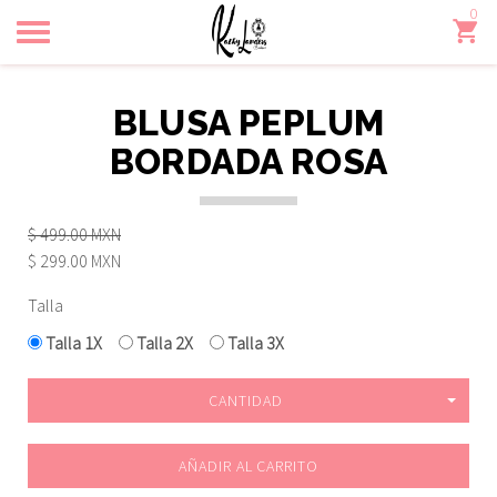
0
Toggle
navigation
BLUSA PEPLUM
BORDADA ROSA
$ 499.00 MXN
$ 299.00 MXN
Talla
Talla 1X
Talla 2X
Talla 3X
CANTIDAD
AÑADIR AL CARRITO