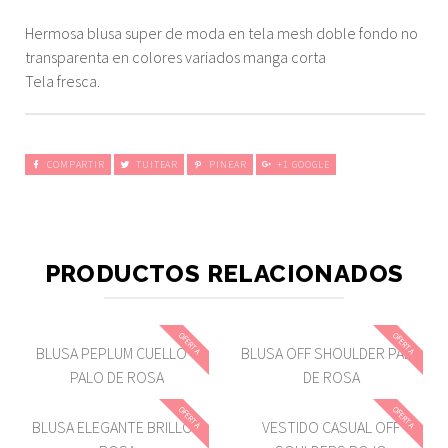
Hermosa blusa super de moda en tela mesh doble fondo no
transparenta en colores variados manga corta
Tela fresca.
COMPARTIR
TUITEAR
PINEAR
+1 GOOGLE
PRODUCTOS RELACIONADOS
OFERTA
OFERTA
BLUSA PEPLUM CUELLO V
BLUSA OFF SHOULDER PALO
PALO DE ROSA
DE ROSA
OFERTA
OFERTA
BLUSA ELEGANTE BRILLOS
VESTIDO CASUAL OFF