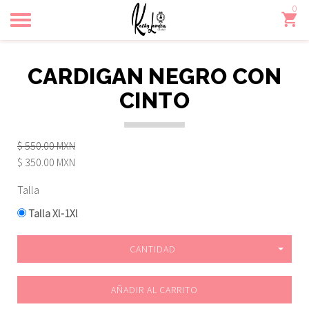
0
Toggle
navigation
CARDIGAN NEGRO CON
CINTO
$ 550.00 MXN
$ 350.00 MXN
Talla
Talla Xl-1Xl
CANTIDAD
AÑADIR AL CARRITO