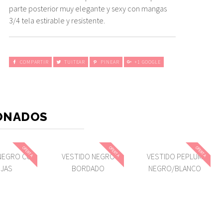
parte posterior muy elegante y sexy con mangas
3/4 tela estirable y resistente.
COMPARTIR
TUITEAR
PINEAR
+1 GOOGLE
ONADOS
OFERTA
OFERTA
OFERTA
NEGRO CON
VESTIDO NEGRO
VESTIDO PEPLUM
JAS
BORDADO
NEGRO/BLANCO