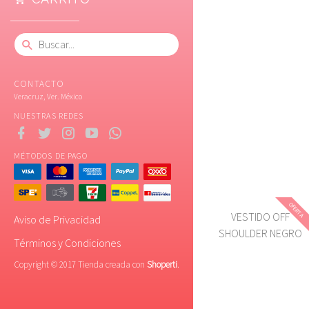
CONTACTO
Veracruz, Ver. México
NUESTRAS REDES
MÉTODOS DE PAGO
OFERTA
VESTIDO OFF
Aviso de Privacidad
SHOULDER NEGRO
Términos y Condiciones
Copyright © 2017 Tienda creada con
Shoperti
.