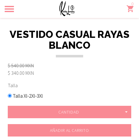
0
Toggle
navigation
VESTIDO CASUAL RAYAS
BLANCO
$ 540.00 MXN
$ 340.00 MXN
Talla
Talla Xl-2Xl-3Xl
CANTIDAD
AÑADIR AL CARRITO