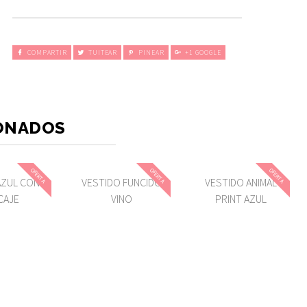
COMPARTIR
TUITEAR
PINEAR
+1 GOOGLE
ONADOS
OFERTA
OFERTA
OFERTA
ZUL CON
VESTIDO FUNCIDO
VESTIDO ANIMAL
CAJE
VINO
PRINT AZUL