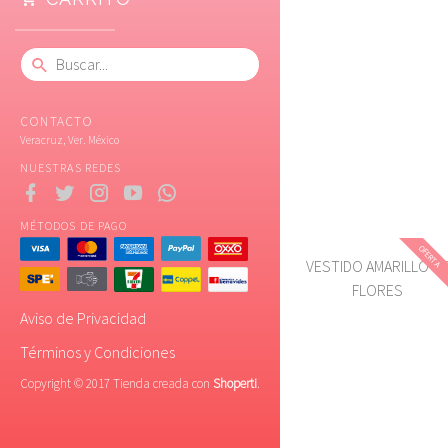
CONTACTO
Veracruz, Ver. México
NUESTRAS REDES
MÉTODOS DE PAGO
OFERTA
VESTIDO AMARILLO D
FLORES
Aviso de Privacidad
Términos y Condiciones
Copyright © 2017 Tienda creada con
Shoperti
.