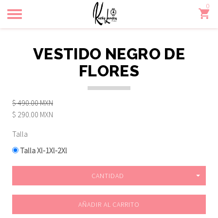
0
Toggle
navigation
VESTIDO NEGRO DE
FLORES
$ 490.00 MXN
$ 290.00 MXN
Talla
Talla Xl-1Xl-2Xl
CANTIDAD
AÑADIR AL CARRITO