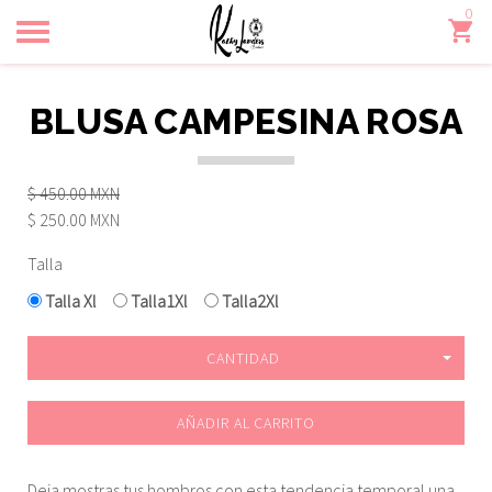
0
Toggle
navigation
BLUSA CAMPESINA ROSA
$ 450.00 MXN
$ 250.00 MXN
Talla
Talla Xl
Talla1Xl
Talla2Xl
CANTIDAD
AÑADIR AL CARRITO
Deja mostras tus hombros con esta tendencia temporal una