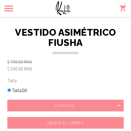
0
Toggle
navigation
VESTIDO ASIMÉTRICO
FIUSHA
$ 790.00 MXN
$ 590.00 MXN
Talla
Talla2Xl
CANTIDAD
AÑADIR AL CARRITO