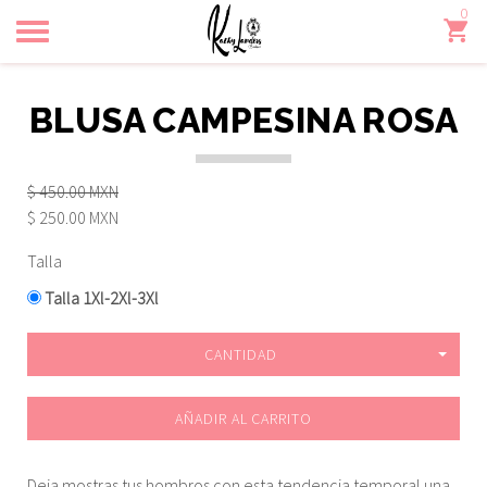
0
Toggle
navigation
BLUSA CAMPESINA ROSA
$ 450.00 MXN
$ 250.00 MXN
Talla
Talla 1Xl-2Xl-3Xl
CANTIDAD
AÑADIR AL CARRITO
Deja mostras tus hombros con esta tendencia temporal una