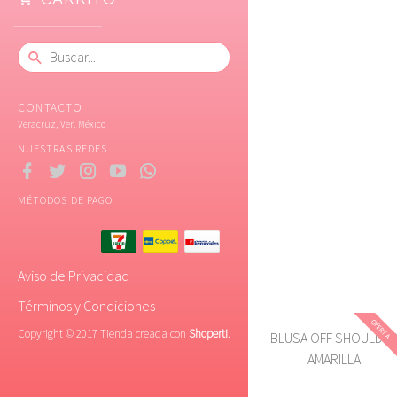
CONTACTO
Veracruz, Ver. México
NUESTRAS REDES
MÉTODOS DE PAGO
Aviso de Privacidad
Términos y Condiciones
OFERTA
Copyright © 2017 Tienda creada con
Shoperti
.
BLUSA OFF SHOULDE
AMARILLA