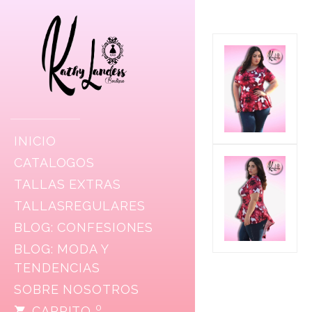
INICIO
CATALOGOS
TALLAS EXTRAS
TALLASREGULARES
BLOG: CONFESIONES
BLOG: MODA Y
TENDENCIAS
SOBRE NOSOTROS
0
CARRITO