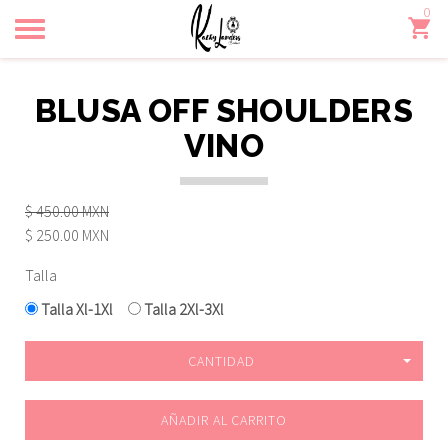
0
Toggle
navigation
BLUSA OFF SHOULDERS
VINO
$ 450.00 MXN
$ 250.00 MXN
Talla
Talla Xl-1Xl
Talla 2Xl-3Xl
CANTIDAD
AÑADIR AL CARRITO